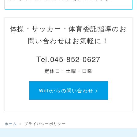
個人情報の管理
当社は、お客さまの個人情報を正確かつ最新の状
体操・サッカー・体育委託指導のお
態に保ち、個人情報への不正アクセス・紛失・破
問い合わせはお気軽に！
損・改ざん・漏洩などを防止するため、セキュリ
ティシステムの維持・管理体制の整備・社員教育
Tel.
045-852-0627
の徹底等の必要な措置を講じ、安全対策を実施し
個人情報の厳重な管理を行ないます。
定休日：土曜・日曜
個人情報の利用目的
Webからの問い合わせ >
お客さまからお預かりした個人情報は、当社から
のご連絡や業務のご案内やご質問に対する回答と
して、電子メールや資料のご送付に利用いたしま
ホーム
プライバシーポリシー
す。