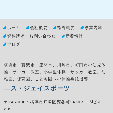
個人情報の第三者への開示・提供の禁止
当社は、お客さまよりお預かりした個人情報を適
切に管理し、次のいずれかに該当する場合を除
ホーム
会社概要
指導概要
事業内容
き、個人情報を第三者に開示いたしません。
資料請求・お問い合わせ
新着情報
お客さまの同意がある場合
ブログ
お客さまが希望されるサービスを行なうために
当社が業務を委託する業者に対して開示する場
合
横浜市、藤沢市、座間市、川崎市、町田市の幼児体
法令に基づき開示することが必要である場合
操・サッカー教室、小学生体操・サッカー教室。
幼
稚園、保育園、こども園への体操委託指導
個人情報の安全対策
エス・ジェイスポーツ
当社は、個人情報の正確性及び安全性確保のため
に、セキュリティに万全の対策を講じています。
〒245-0067 横浜市戸塚区深谷町1450-2 Mビル
202
ご本人の照会