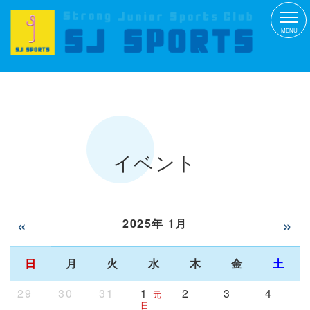
MENU
イベント
«
»
2025年 1月
日
月
火
水
木
金
土
29
30
31
1
2
3
4
元
日